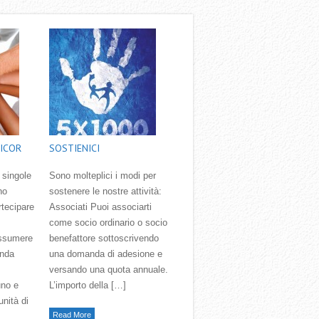
ICOR
SOSTIENICI
 singole
Sono molteplici i modi per
no
sostenere le nostre attività:
rtecipare
Associati Puoi associarti
come socio ordinario o socio
assumere
benefattore sottoscrivendo
onda
una domanda di adesione e
versando una quota annuale.
uno e
L’importo della […]
unità di
Read More