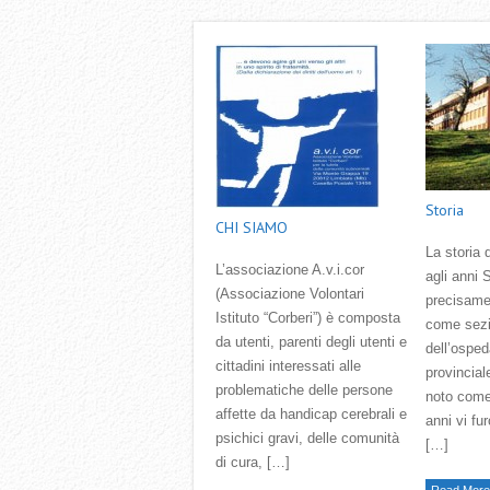
Storia
CHI SIAMO
La storia d
L’associazione A.v.i.cor
agli anni 
(Associazione Volontari
precisame
Istituto “Corberi”) è composta
come sezi
da utenti, parenti degli utenti e
dell’osped
cittadini interessati alle
provincial
problematiche delle persone
noto come
affette da handicap cerebrali e
anni vi fu
psichici gravi, delle comunità
[…]
di cura, […]