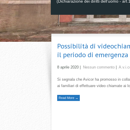
(Dichiarazione dei diritti dell'uomo - art.
Possibilità di videochia
il periodo di emergenza 
8 aprile 2020
|
Nessun commento
|
A.v.i.c
Si segnala che Avicor ha promosso in collabo
ai familiari di effettuare video chiamate ai 
Read More →