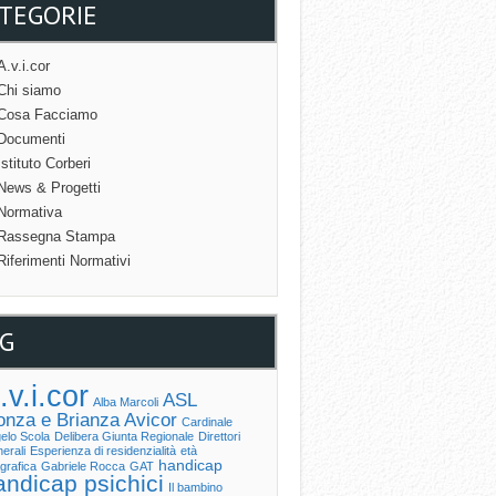
TEGORIE
A.v.i.cor
Chi siamo
Cosa Facciamo
Documenti
Istituto Corberi
News & Progetti
Normativa
Rassegna Stampa
Riferimenti Normativi
G
.v.i.cor
ASL
Alba Marcoli
nza e Brianza
Avicor
Cardinale
elo Scola
Delibera Giunta Regionale
Direttori
erali
Esperienza di residenzialità
età
handicap
grafica
Gabriele Rocca
GAT
andicap psichici
Il bambino