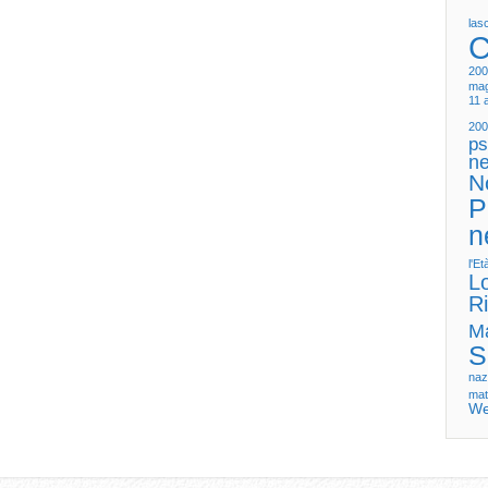
las
C
200
mag
11 
200
ps
ne
N
P
n
l'E
L
Ri
M
S
naz
mat
We