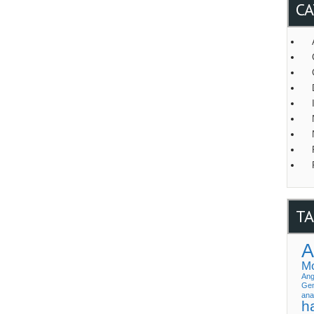
CA
TA
A
Mo
Ang
Gen
ana
h