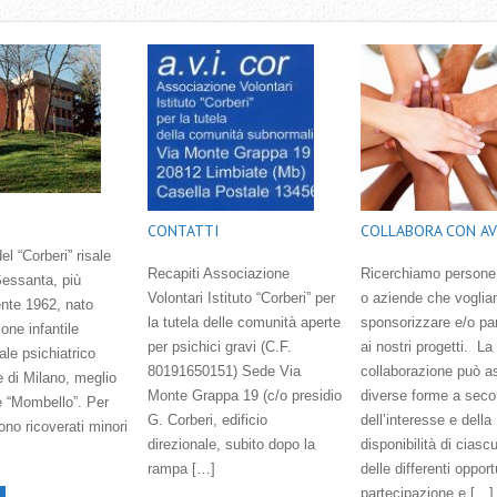
CONTATTI
COLLABORA CON AV
el “Corberi” risale
Recapiti Associazione
Ricerchiamo persone
Sessanta, più
Volontari Istituto “Corberi” per
o aziende che voglia
nte 1962, nato
la tutela delle comunità aperte
sponsorizzare e/o pa
one infantile
per psichici gravi (C.F.
ai nostri progetti. La
ale psichiatrico
80191650151) Sede Via
collaborazione può 
e di Milano, meglio
Monte Grappa 19 (c/o presidio
diverse forme a sec
 “Mombello”. Per
G. Corberi, edificio
dell‛interesse e della
rono ricoverati minori
direzionale, subito dopo la
disponibilità di ciasc
rampa […]
delle differenti opport
partecipazione e […]