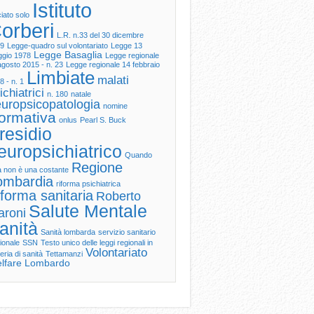
Istituto
ciato solo
orberi
L.R. n.33 del 30 dicembre
9
Legge-quadro sul volontariato
Legge 13
Legge Basaglia
gio 1978
Legge regionale
agosto 2015 - n. 23
Legge regionale 14 febbraio
Limbiate
malati
8 - n. 1
ichiatrici
n. 180
natale
uropsicopatologia
nomine
ormativa
onlus
Pearl S. Buck
residio
europsichiatrico
Quando
Regione
tà non è una costante
ombardia
riforma psichiatrica
forma sanitaria
Roberto
Salute Mentale
aroni
anità
Sanità lombarda
servizio sanitario
ionale
SSN
Testo unico delle leggi regionali in
Volontariato
eria di sanità
Tettamanzi
lfare Lombardo