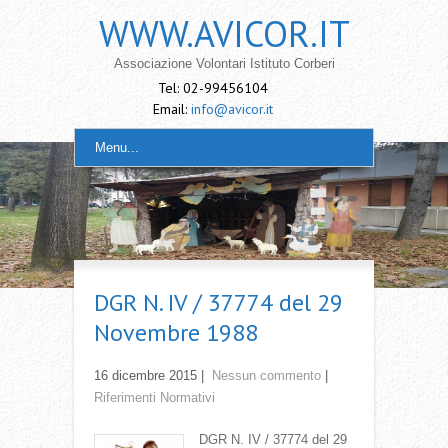
WWW.AVICOR.IT
Associazione Volontari Istituto Corberi
Tel: 02-99456104
Email:
info@avicor.it
Menu...
DGR N. IV / 37774 del 29
Novembre 1988
16 dicembre 2015
|
Nessun commento
|
Riferimenti Normativi
DGR N. IV / 37774 del 29