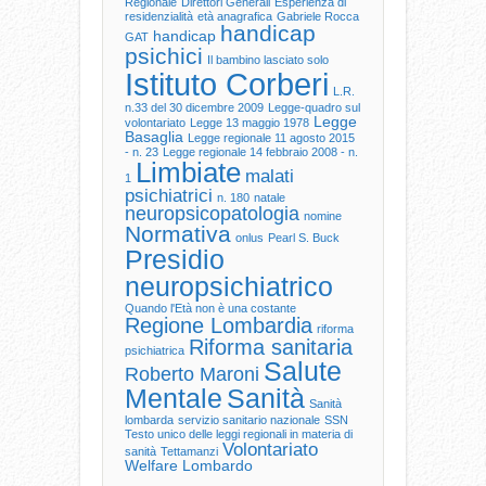
Regionale
Direttori Generali
Esperienza di
residenzialità
età anagrafica
Gabriele Rocca
handicap
handicap
GAT
psichici
Il bambino lasciato solo
Istituto Corberi
L.R.
n.33 del 30 dicembre 2009
Legge-quadro sul
Legge
volontariato
Legge 13 maggio 1978
Basaglia
Legge regionale 11 agosto 2015
- n. 23
Legge regionale 14 febbraio 2008 - n.
Limbiate
malati
1
psichiatrici
n. 180
natale
neuropsicopatologia
nomine
Normativa
onlus
Pearl S. Buck
Presidio
neuropsichiatrico
Quando l'Età non è una costante
Regione Lombardia
riforma
Riforma sanitaria
psichiatrica
Salute
Roberto Maroni
Mentale
Sanità
Sanità
lombarda
servizio sanitario nazionale
SSN
Testo unico delle leggi regionali in materia di
Volontariato
sanità
Tettamanzi
Welfare Lombardo