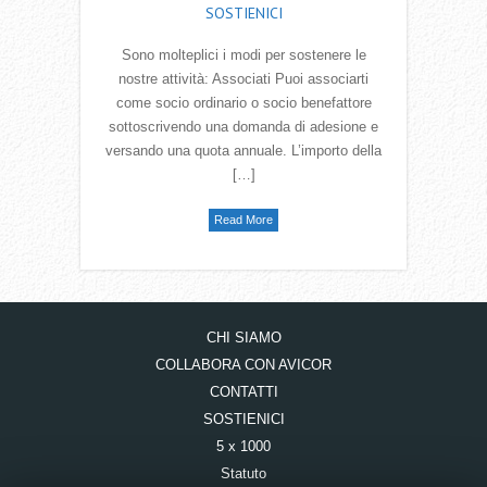
SOSTIENICI
Sono molteplici i modi per sostenere le
nostre attività: Associati Puoi associarti
come socio ordinario o socio benefattore
sottoscrivendo una domanda di adesione e
versando una quota annuale. L’importo della
[…]
Read More
CHI SIAMO
COLLABORA CON AVICOR
CONTATTI
SOSTIENICI
5 x 1000
Statuto