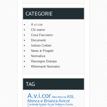
CATEGORIE
A.v.i.cor
Chi siamo
Cosa Facciamo
Documenti
Istituto Corberi
News & Progetti
Normativa
Rassegna Stampa
Riferimenti Normativi
TAG
A.v.i.cor
ASL
Alba Marcoli
Monza e Brianza
Avicor
Cardinale Angelo Scola
Delibera Giunta