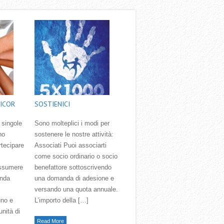
ICOR
SOSTIENICI
 singole
Sono molteplici i modi per
no
sostenere le nostre attività:
rtecipare
Associati Puoi associarti
come socio ordinario o socio
assumere
benefattore sottoscrivendo
onda
una domanda di adesione e
versando una quota annuale.
uno e
L’importo della […]
unità di
Read More