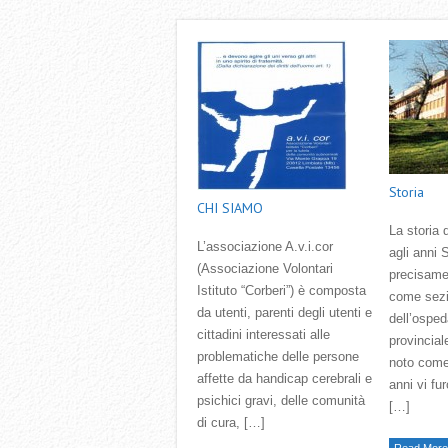
Storia
CHI SIAMO
La storia d
L’associazione A.v.i.cor
agli anni 
(Associazione Volontari
precisame
Istituto “Corberi”) è composta
come sezi
da utenti, parenti degli utenti e
dell’osped
cittadini interessati alle
provincial
problematiche delle persone
noto come
affette da handicap cerebrali e
anni vi fu
psichici gravi, delle comunità
[…]
di cura, […]