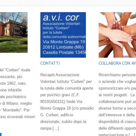
CONTATTI
COLLABORA CON AV
el “Corberi” risale
Recapiti Associazione
Ricerchiamo persone
Sessanta, più
Volontari Istituto “Corberi” per
o aziende che voglia
nte 1962, nato
la tutela delle comunità aperte
sponsorizzare e/o pa
one infantile
per psichici gravi (C.F.
ai nostri progetti. La
ale psichiatrico
80191650151) Sede Via
collaborazione può 
e di Milano, meglio
Monte Grappa 19 (c/o presidio
diverse forme a sec
 “Mombello”. Per
G. Corberi, edificio
dell‛interesse e della
rono ricoverati minori
direzionale, subito dopo la
disponibilità di ciasc
rampa […]
delle differenti opport
partecipazione e […]