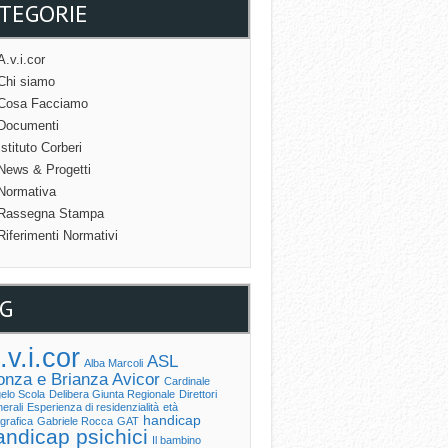
TEGORIE
A.v.i.cor
Chi siamo
Cosa Facciamo
Documenti
Istituto Corberi
News & Progetti
Normativa
Rassegna Stampa
Riferimenti Normativi
G
.v.i.cor
ASL
Alba Marcoli
nza e Brianza
Avicor
Cardinale
elo Scola
Delibera Giunta Regionale
Direttori
erali
Esperienza di residenzialità
età
handicap
grafica
Gabriele Rocca
GAT
andicap psichici
Il bambino