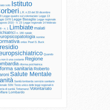
Istituto
ciato solo
orberi
L.R. n.33 del 30 dicembre
9
Legge-quadro sul volontariato
Legge 13
Legge Basaglia
gio 1978
Legge regionale
agosto 2015 - n. 23
Legge regionale 14 febbraio
Limbiate
malati
8 - n. 1
ichiatrici
n. 180
natale
uropsicopatologia
nomine
ormativa
onlus
Pearl S. Buck
residio
europsichiatrico
Quando
Regione
tà non è una costante
ombardia
riforma psichiatrica
forma sanitaria
Roberto
Salute Mentale
aroni
anità
Sanità lombarda
servizio sanitario
ionale
SSN
Testo unico delle leggi regionali in
Volontariato
eria di sanità
Tettamanzi
lfare Lombardo