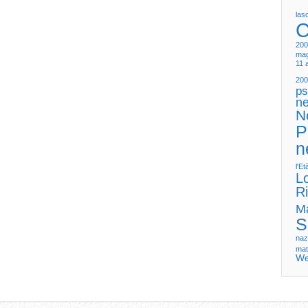
las
C
200
mag
11 
200
ps
ne
N
P
n
l'E
L
Ri
M
S
naz
mat
We