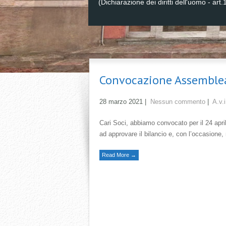
(Dichiarazione dei diritti dell'uomo - art.
Convocazione Assemblea 
28 marzo 2021
|
Nessun commento
|
A.v.i
Cari Soci, abbiamo convocato per il 24 apr
ad approvare il bilancio e, con l’occasion
Read More →