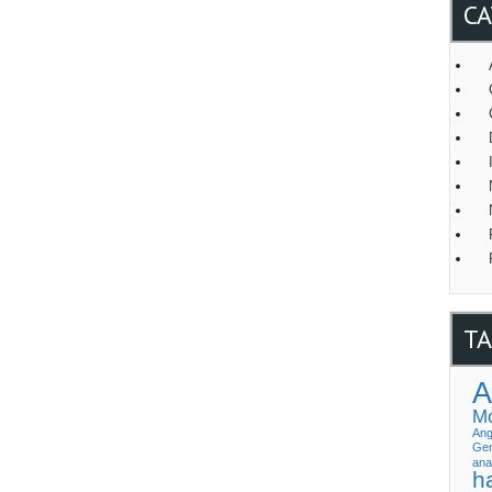
CA
TA
A
Mo
Ang
Gen
ana
h