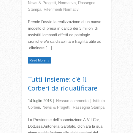
News & Progetti
,
Normativa
,
Rassegna
Stampa
,
Riferimenti Normativi
Prende l’avvio la realizzazione di un nuovo
modello di presa in carico dei 3 milioni di
assistiti lombardi affetti da patologie
croniche e/o da disabilità e fragilità utile ad
eliminare […]
Read More →
Tutti insieme: c′è il
Corberi da riqualificare
14 luglio 2016
|
Nessun commento
|
Istituto
Corberi
,
News & Progetti
,
Rassegna Stampa
La Presidente dell’associazione A.V.I.Cor,
Dott.ssa Antonella Garofalo, dichiara la sua
piena soddisfazione alle dichiarazioni del