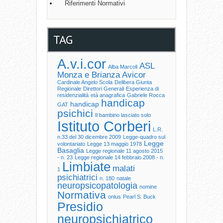
Riferimenti Normativi
TAG
A.v.i.cor
ASL
Alba Marcoli
Monza e Brianza
Avicor
Cardinale Angelo Scola
Delibera Giunta
Regionale
Direttori Generali
Esperienza di
residenzialità
età anagrafica
Gabriele Rocca
handicap
handicap
GAT
psichici
Il bambino lasciato solo
Istituto Corberi
L.R.
n.33 del 30 dicembre 2009
Legge-quadro sul
Legge
volontariato
Legge 13 maggio 1978
Basaglia
Legge regionale 11 agosto 2015
- n. 23
Legge regionale 14 febbraio 2008 - n.
Limbiate
malati
1
psichiatrici
n. 180
natale
neuropsicopatologia
nomine
Normativa
onlus
Pearl S. Buck
Presidio
neuropsichiatrico