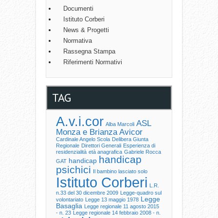
Documenti
Istituto Corberi
News & Progetti
Normativa
Rassegna Stampa
Riferimenti Normativi
TAG
A.v.i.cor
ASL
Alba Marcoli
Monza e Brianza
Avicor
Cardinale Angelo Scola
Delibera Giunta
Regionale
Direttori Generali
Esperienza di
residenzialità
età anagrafica
Gabriele Rocca
handicap
handicap
GAT
psichici
Il bambino lasciato solo
Istituto Corberi
L.R.
n.33 del 30 dicembre 2009
Legge-quadro sul
Legge
volontariato
Legge 13 maggio 1978
Basaglia
Legge regionale 11 agosto 2015
- n. 23
Legge regionale 14 febbraio 2008 - n.