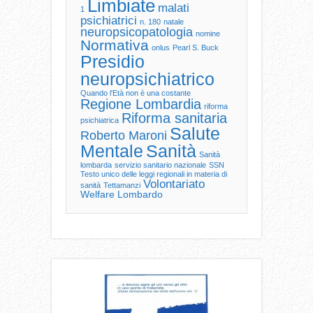
Limbiate
malati
1
psichiatrici
n. 180
natale
neuropsicopatologia
nomine
Normativa
onlus
Pearl S. Buck
Presidio
neuropsichiatrico
Quando l'Età non è una costante
Regione Lombardia
riforma
Riforma sanitaria
psichiatrica
Salute
Roberto Maroni
Mentale
Sanità
Sanità
lombarda
servizio sanitario nazionale
SSN
Testo unico delle leggi regionali in materia di
Volontariato
sanità
Tettamanzi
Welfare Lombardo