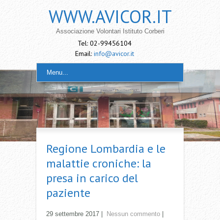
WWW.AVICOR.IT
Associazione Volontari Istituto Corberi
Tel: 02-99456104
Email:
info@avicor.it
Menu...
Regione Lombardia e le
malattie croniche: la
presa in carico del
paziente
29 settembre 2017
|
Nessun commento
|