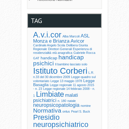
TAG
A.v.i.cor
ASL
Alba Marcoli
Monza e Brianza
Avicor
Cardinale Angelo Scola
Delibera Giunta
Regionale
Direttori Generali
Esperienza di
residenzialità
età anagrafica
Gabriele Rocca
handicap
handicap
GAT
psichici
Il bambino lasciato solo
Istituto Corberi
L.R.
n.33 del 30 dicembre 2009
Legge-quadro sul
Legge
volontariato
Legge 13 maggio 1978
Basaglia
Legge regionale 11 agosto 2015
- n. 23
Legge regionale 14 febbraio 2008 - n.
Limbiate
malati
1
psichiatrici
n. 180
natale
neuropsicopatologia
nomine
Normativa
onlus
Pearl S. Buck
Presidio
neuropsichiatrico