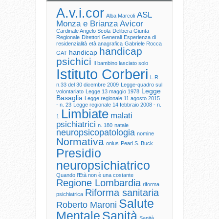
A.v.i.cor
ASL
Alba Marcoli
Monza e Brianza
Avicor
Cardinale Angelo Scola
Delibera Giunta
Regionale
Direttori Generali
Esperienza di
residenzialità
età anagrafica
Gabriele Rocca
handicap
handicap
GAT
psichici
Il bambino lasciato solo
Istituto Corberi
L.R.
n.33 del 30 dicembre 2009
Legge-quadro sul
Legge
volontariato
Legge 13 maggio 1978
Basaglia
Legge regionale 11 agosto 2015
- n. 23
Legge regionale 14 febbraio 2008 - n.
Limbiate
malati
1
psichiatrici
n. 180
natale
neuropsicopatologia
nomine
Normativa
onlus
Pearl S. Buck
Presidio
neuropsichiatrico
Quando l'Età non è una costante
Regione Lombardia
riforma
Riforma sanitaria
psichiatrica
Salute
Roberto Maroni
Mentale
Sanità
Sanità