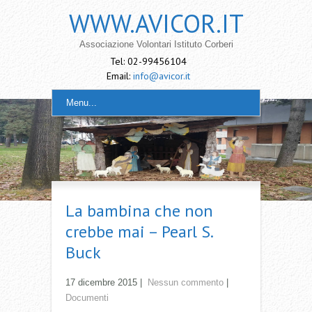
WWW.AVICOR.IT
Associazione Volontari Istituto Corberi
Tel: 02-99456104
Email:
info@avicor.it
Menu...
La bambina che non
crebbe mai – Pearl S.
Buck
17 dicembre 2015
|
Nessun commento
|
Documenti