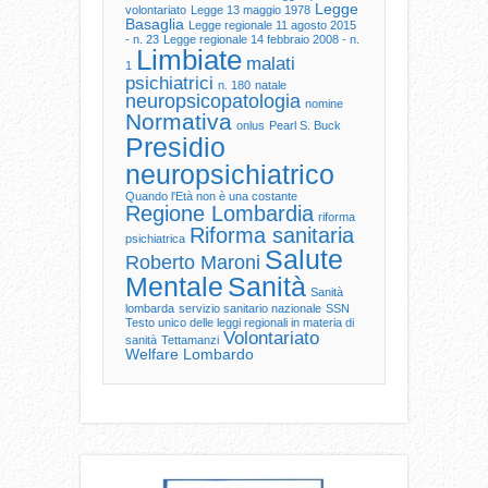
Legge
volontariato
Legge 13 maggio 1978
Basaglia
Legge regionale 11 agosto 2015
- n. 23
Legge regionale 14 febbraio 2008 - n.
Limbiate
malati
1
psichiatrici
n. 180
natale
neuropsicopatologia
nomine
Normativa
onlus
Pearl S. Buck
Presidio
neuropsichiatrico
Quando l'Età non è una costante
Regione Lombardia
riforma
Riforma sanitaria
psichiatrica
Salute
Roberto Maroni
Mentale
Sanità
Sanità
lombarda
servizio sanitario nazionale
SSN
Testo unico delle leggi regionali in materia di
Volontariato
sanità
Tettamanzi
Welfare Lombardo