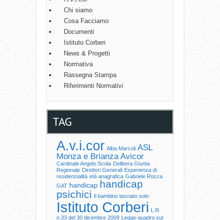
Chi siamo
Cosa Facciamo
Documenti
Istituto Corberi
News & Progetti
Normativa
Rassegna Stampa
Riferimenti Normativi
TAG
A.v.i.cor
ASL
Alba Marcoli
Monza e Brianza
Avicor
Cardinale Angelo Scola
Delibera Giunta
Regionale
Direttori Generali
Esperienza di
residenzialità
età anagrafica
Gabriele Rocca
handicap
handicap
GAT
psichici
Il bambino lasciato solo
Istituto Corberi
L.R.
n.33 del 30 dicembre 2009
Legge-quadro sul