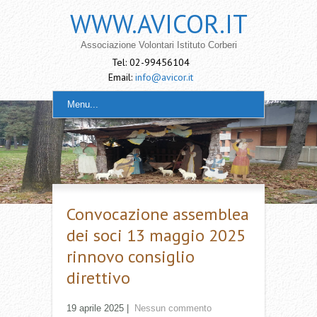
WWW.AVICOR.IT
Associazione Volontari Istituto Corberi
Tel: 02-99456104
Email:
info@avicor.it
Menu...
Convocazione assemblea
dei soci 13 maggio 2025
rinnovo consiglio
direttivo
19 aprile 2025
|
Nessun commento