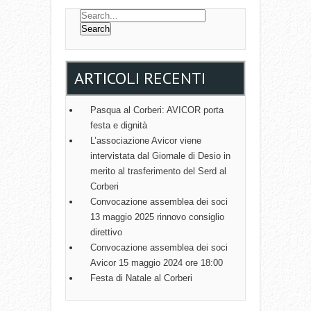
T
N
A
V
ARTICOLI RECENTI
I
G
Pasqua al Corberi: AVICOR porta
festa e dignità
A
L’associazione Avicor viene
T
intervistata dal Giornale di Desio in
I
merito al trasferimento del Serd al
Corberi
O
Convocazione assemblea dei soci
N
13 maggio 2025 rinnovo consiglio
direttivo
Convocazione assemblea dei soci
Avicor 15 maggio 2024 ore 18:00
Festa di Natale al Corberi