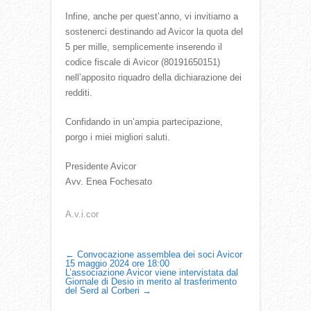
Infine, anche per quest’anno, vi invitiamo a
sostenerci destinando ad Avicor la quota del
5 per mille, semplicemente inserendo il
codice fiscale di Avicor (80191650151)
nell’apposito riquadro della dichiarazione dei
redditi.
Confidando in un’ampia partecipazione,
porgo i miei migliori saluti.
Presidente Avicor
Avv. Enea Fochesato
A.v.i.cor
P
←
Convocazione assemblea dei soci Avicor
15 maggio 2024 ore 18:00
L’associazione Avicor viene intervistata dal
O
Giornale di Desio in merito al trasferimento
del Serd al Corberi
→
S