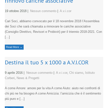
rinnovo cariche associative
19 ottobre 2018
|
Nessun commento
|
A.v.i.cor
Cari Soci, abbiamo convocato per il 18 novembre 2018 l’Assemblea
dei Soci che sarà chiamata a rinnovare le cariche associative
(Consiglio Direttivo, Revisori e Probiviri) per il triennio 2018-2021. Con
[…]
Read More →
Destina il tuo 5 x 1000 a A.V.I.COR
9 aprile 2016
|
Nessun commento
|
A.v.i.cor
,
Chi siamo
,
Istituto
Corberi
,
News & Progetti
A come Amore: amore per la vita A come Aiuto: aiuto nei confronti di
chi più ne ha bisogno A come Amicizia: l’amicizia che è il sentimento
più puro e […]