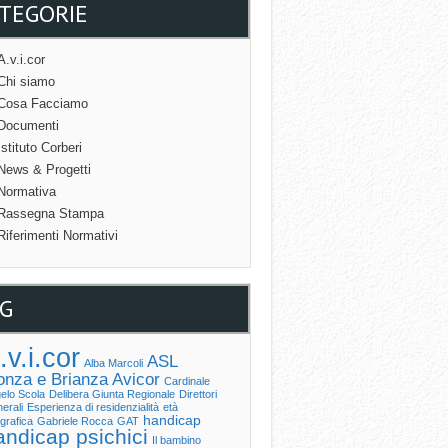
TEGORIE
A.v.i.cor
Chi siamo
Cosa Facciamo
Documenti
Istituto Corberi
News & Progetti
Normativa
Rassegna Stampa
Riferimenti Normativi
G
.v.i.cor
ASL
Alba Marcoli
nza e Brianza
Avicor
Cardinale
elo Scola
Delibera Giunta Regionale
Direttori
erali
Esperienza di residenzialità
età
handicap
grafica
Gabriele Rocca
GAT
andicap psichici
Il bambino