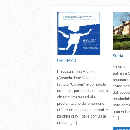
Storia
CHI SIAMO
La storia d
L’associazione A.v.i.cor
agli anni 
(Associazione Volontari
precisame
Istituto “Corberi”) è composta
come sezi
da utenti, parenti degli utenti e
dell’osped
cittadini interessati alle
provincial
problematiche delle persone
noto come
affette da handicap cerebrali e
anni vi fu
psichici gravi, delle comunità
[…]
di cura, […]