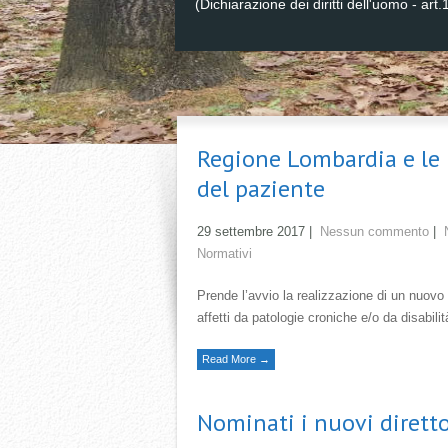
(Dichiarazione dei diritti dell'uomo - art.
Regione Lombardia e le m
del paziente
29 settembre 2017
|
Nessun commento
|
Normativi
Prende l’avvio la realizzazione di un nuovo m
affetti da patologie croniche e/o da disabilit
Read More →
Nominati i nuovi diretto