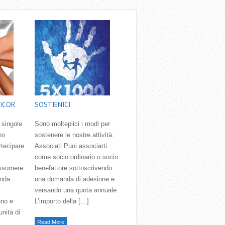
ICOR
SOSTIENICI
 singole
Sono molteplici i modi per
no
sostenere le nostre attività:
rtecipare
Associati Puoi associarti
come socio ordinario o socio
assumere
benefattore sottoscrivendo
onda
una domanda di adesione e
versando una quota annuale.
uno e
L’importo della […]
unità di
Read More