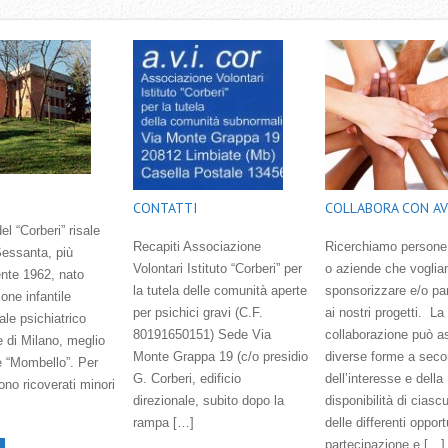
CONTATTI
COLLABORA CON AV
el “Corberi” risale
Recapiti Associazione
Ricerchiamo persone
Sessanta, più
Volontari Istituto “Corberi” per
o aziende che voglia
nte 1962, nato
la tutela delle comunità aperte
sponsorizzare e/o pa
one infantile
per psichici gravi (C.F.
ai nostri progetti. La
ale psichiatrico
80191650151) Sede Via
collaborazione può 
e di Milano, meglio
Monte Grappa 19 (c/o presidio
diverse forme a sec
 “Mombello”. Per
G. Corberi, edificio
dell‛interesse e della
rono ricoverati minori
direzionale, subito dopo la
disponibilità di ciasc
rampa […]
delle differenti opport
partecipazione e […]