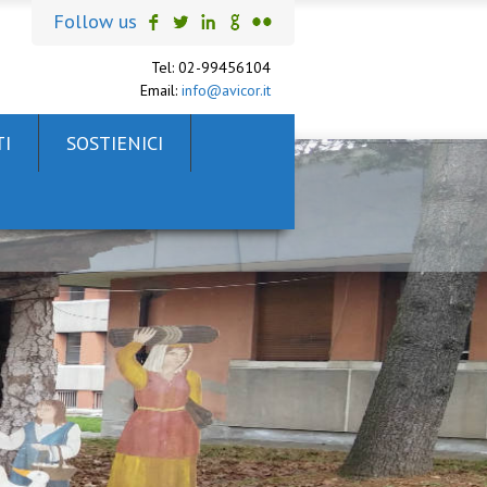
Follow us
Tel: 02-99456104
Email:
info@avicor.it
I
SOSTIENICI