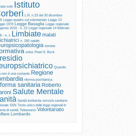
Istituto
ciato solo
orberi
L.R. n.33 del 30 dicembre
9
Legge-quadro sul volontariato
Legge 13
Legge Basaglia
gio 1978
Legge regionale
agosto 2015 - n. 23
Legge regionale 14 febbraio
Limbiate
malati
8 - n. 1
ichiatrici
n. 180
natale
uropsicopatologia
nomine
ormativa
onlus
Pearl S. Buck
residio
europsichiatrico
Quando
Regione
tà non è una costante
ombardia
riforma psichiatrica
forma sanitaria
Roberto
Salute Mentale
aroni
anità
Sanità lombarda
servizio sanitario
ionale
SSN
Testo unico delle leggi regionali in
Volontariato
eria di sanità
Tettamanzi
lfare Lombardo