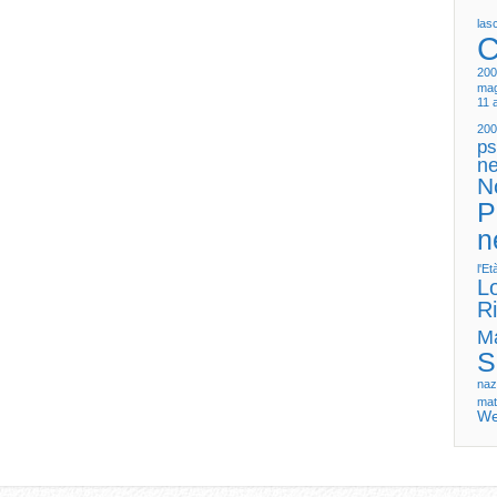
las
C
200
mag
11 
200
ps
ne
N
P
n
l'E
L
Ri
M
S
naz
mat
We