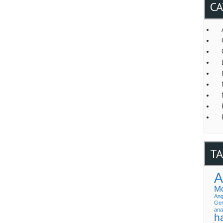
CA
TA
A
Mo
Ang
Gen
ana
h