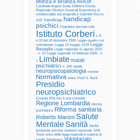
Monza e Brianza
Avicor
Cardinale Angelo Scola
Delibera Giunta
Regionale
Direttori Generali
Esperienza di
residenzialità
età anagrafica
Gabriele Rocca
handicap
handicap
GAT
psichici
Il bambino lasciato solo
Istituto Corberi
L.R.
n.33 del 30 dicembre 2009
Legge-quadro sul
Legge
volontariato
Legge 13 maggio 1978
Basaglia
Legge regionale 11 agosto 2015
- n. 23
Legge regionale 14 febbraio 2008 - n.
Limbiate
malati
1
psichiatrici
n. 180
natale
neuropsicopatologia
nomine
Normativa
onlus
Pearl S. Buck
Presidio
neuropsichiatrico
Quando l'Età non è una costante
Regione Lombardia
riforma
Riforma sanitaria
psichiatrica
Salute
Roberto Maroni
Mentale
Sanità
Sanità
lombarda
servizio sanitario nazionale
SSN
Testo unico delle leggi regionali in materia di
Volontariato
sanità
Tettamanzi