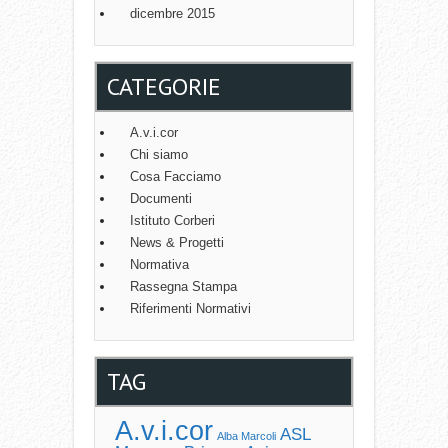
dicembre 2015
CATEGORIE
A.v.i.cor
Chi siamo
Cosa Facciamo
Documenti
Istituto Corberi
News & Progetti
Normativa
Rassegna Stampa
Riferimenti Normativi
TAG
A.v.i.cor
ASL
Alba Marcoli