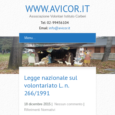
WWW.AVICOR.IT
Associazione Volontari Istituto Corberi
Tel: 02-99456104
Email:
info@avicor.it
Menu...
Legge nazionale sul
volontariato L. n.
266/1991
18 dicembre 2015
|
Nessun commento
|
Riferimenti Normativi