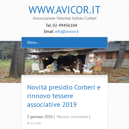
WWW.AVICOR.IT
Associazione Volontari Istituto Corberi
Tel: 02-99456104
Email:
info@avicor.it
Menu...
Novità presidio Corberi e
rinnovo tessere
associative 2019
2 gennaio 2019
|
Nessun commento
|
A.v.i.cor