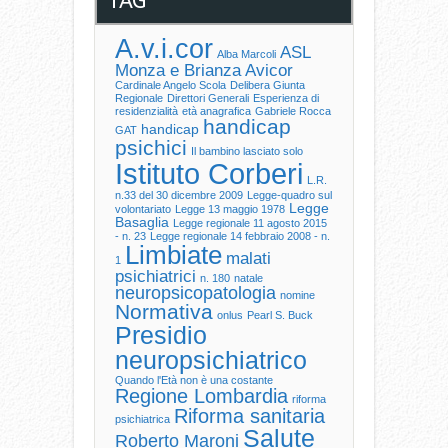
A.v.i.cor
ASL
Alba Marcoli
Monza e Brianza
Avicor
Cardinale Angelo Scola
Delibera Giunta
Regionale
Direttori Generali
Esperienza di
residenzialità
età anagrafica
Gabriele Rocca
handicap
handicap
GAT
psichici
Il bambino lasciato solo
Istituto Corberi
L.R.
n.33 del 30 dicembre 2009
Legge-quadro sul
Legge
volontariato
Legge 13 maggio 1978
Basaglia
Legge regionale 11 agosto 2015
- n. 23
Legge regionale 14 febbraio 2008 - n.
Limbiate
malati
1
psichiatrici
n. 180
natale
neuropsicopatologia
nomine
Normativa
onlus
Pearl S. Buck
Presidio
neuropsichiatrico
Quando l'Età non è una costante
Regione Lombardia
riforma
Riforma sanitaria
psichiatrica
Salute
Roberto Maroni