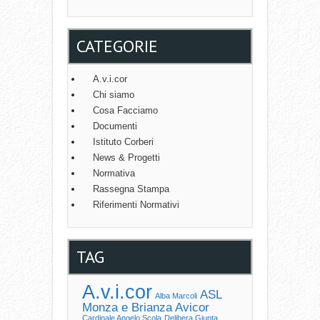
CATEGORIE
A.v.i.cor
Chi siamo
Cosa Facciamo
Documenti
Istituto Corberi
News & Progetti
Normativa
Rassegna Stampa
Riferimenti Normativi
TAG
A.v.i.cor
ASL
Alba Marcoli
Monza e Brianza
Avicor
Cardinale Angelo Scola
Delibera Giunta