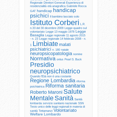
Regionale
Direttori Generali
Esperienza di
residenzialità
età anagrafica
Gabriele Rocca
handicap
handicap
GAT
psichici
Il bambino lasciato solo
Istituto Corberi
L.R.
n.33 del 30 dicembre 2009
Legge-quadro sul
Legge
volontariato
Legge 13 maggio 1978
Basaglia
Legge regionale 11 agosto 2015
- n. 23
Legge regionale 14 febbraio 2008 - n.
Limbiate
malati
1
psichiatrici
n. 180
natale
neuropsicopatologia
nomine
Normativa
onlus
Pearl S. Buck
Presidio
neuropsichiatrico
Quando l'Età non è una costante
Regione Lombardia
riforma
Riforma sanitaria
psichiatrica
Salute
Roberto Maroni
Mentale
Sanità
Sanità
lombarda
servizio sanitario nazionale
SSN
Testo unico delle leggi regionali in materia di
Volontariato
sanità
Tettamanzi
Welfare Lombardo