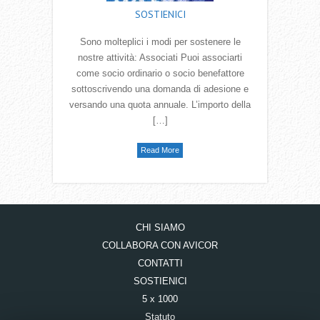
SOSTIENICI
Sono molteplici i modi per sostenere le
nostre attività: Associati Puoi associarti
come socio ordinario o socio benefattore
sottoscrivendo una domanda di adesione e
versando una quota annuale. L’importo della
[…]
Read More
CHI SIAMO
COLLABORA CON AVICOR
CONTATTI
SOSTIENICI
5 x 1000
Statuto