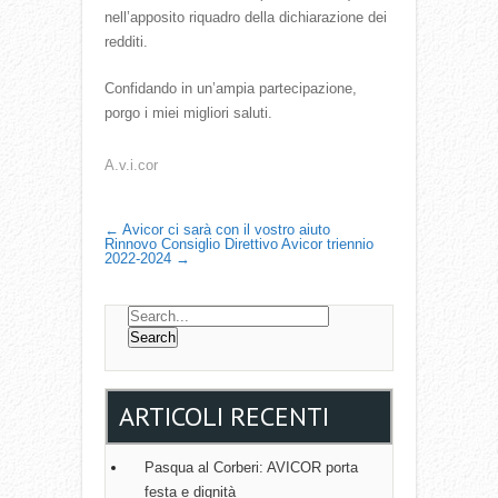
nell’apposito riquadro della dichiarazione dei
redditi.
Confidando in un’ampia partecipazione,
porgo i miei migliori saluti.
A.v.i.cor
P
←
Avicor ci sarà con il vostro aiuto
Rinnovo Consiglio Direttivo Avicor triennio
2022-2024
→
O
S
T
N
A
ARTICOLI RECENTI
V
I
Pasqua al Corberi: AVICOR porta
festa e dignità