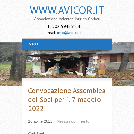
WWW.AVICOR.IT
Associazione Volontari Istituto Corberi
Tel: 02-99456104
Email:
info@avicor.it
Menu...
Convocazione Assemblea
dei Soci per il 7 maggio
2022
16 aprile 2022
|
Nessun commento
Cari Soci,