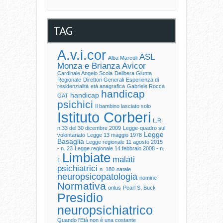
TAG
A.v.i.cor
ASL
Alba Marcoli
Monza e Brianza
Avicor
Cardinale Angelo Scola
Delibera Giunta
Regionale
Direttori Generali
Esperienza di
residenzialità
età anagrafica
Gabriele Rocca
handicap
handicap
GAT
psichici
Il bambino lasciato solo
Istituto Corberi
L.R.
n.33 del 30 dicembre 2009
Legge-quadro sul
Legge
volontariato
Legge 13 maggio 1978
Basaglia
Legge regionale 11 agosto 2015
- n. 23
Legge regionale 14 febbraio 2008 - n.
Limbiate
malati
1
psichiatrici
n. 180
natale
neuropsicopatologia
nomine
Normativa
onlus
Pearl S. Buck
Presidio
neuropsichiatrico
Quando l'Età non è una costante