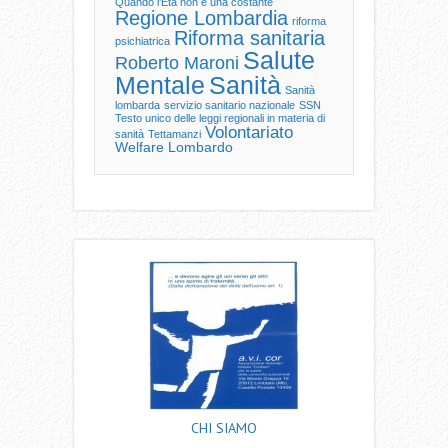
Quando l'Età non è una costante
Regione Lombardia
riforma
Riforma sanitaria
psichiatrica
Salute
Roberto Maroni
Mentale
Sanità
Sanità
lombarda
servizio sanitario nazionale
SSN
Testo unico delle leggi regionali in materia di
Volontariato
sanità
Tettamanzi
Welfare Lombardo
CHI SIAMO