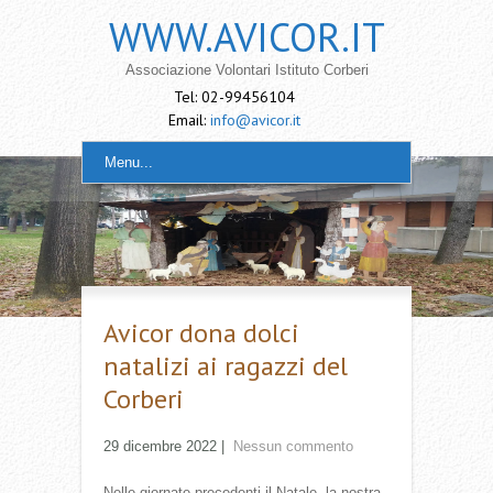
WWW.AVICOR.IT
Associazione Volontari Istituto Corberi
Tel: 02-99456104
Email:
info@avicor.it
Menu...
Avicor dona dolci
natalizi ai ragazzi del
Corberi
29 dicembre 2022
|
Nessun commento
Nelle giornate precedenti il Natale, la nostra