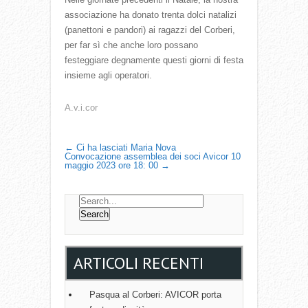
associazione ha donato trenta dolci natalizi
(panettoni e pandori) ai ragazzi del Corberi,
per far sì che anche loro possano
festeggiare degnamente questi giorni di festa
insieme agli operatori.
A.v.i.cor
P
←
Ci ha lasciati Maria Nova
Convocazione assemblea dei soci Avicor 10
maggio 2023 ore 18: 00
→
O
S
T
N
A
ARTICOLI RECENTI
V
I
Pasqua al Corberi: AVICOR porta