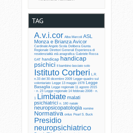
TAG
A.v.i.cor
ASL
Alba Marcoli
Monza e Brianza
Avicor
Cardinale Angelo Scola
Delibera Giunta
Regionale
Direttori Generali
Esperienza di
residenzialità
età anagrafica
Gabriele Rocca
handicap
handicap
GAT
psichici
Il bambino lasciato solo
Istituto Corberi
L.R.
n.33 del 30 dicembre 2009
Legge-quadro sul
Legge
volontariato
Legge 13 maggio 1978
Basaglia
Legge regionale 11 agosto 2015
- n. 23
Legge regionale 14 febbraio 2008 - n.
Limbiate
malati
1
psichiatrici
n. 180
natale
neuropsicopatologia
nomine
Normativa
onlus
Pearl S. Buck
Presidio
neuropsichiatrico